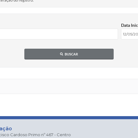
teração do registro.
Data Inic
BUSCAR
zação
cisco Cardoso Primo nº 467 - Centro