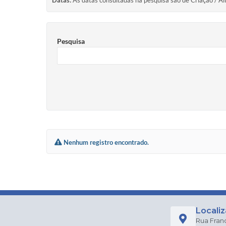
Datas:
As datas consultadas na pesquisa são de Criação / Al
Pesquisa
Nenhum registro encontrado.
Locali
Rua Fran