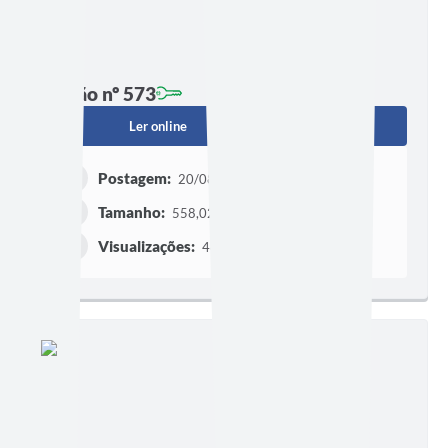
Edição nº 573
Ler online
Baixar
Postagem:
20/08/2025 às 16h50
Tamanho:
558,02 KB | 2 páginas
Visualizações:
466