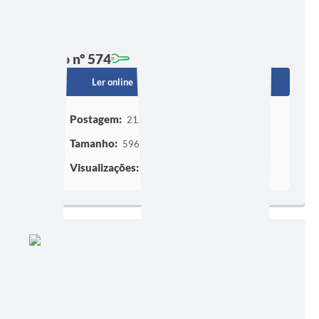
Edição nº 574
Ler online
Baixar
Postagem:
21/08/2025 às 17h01
Tamanho:
596,35 KB | 8 páginas
Visualizações:
549