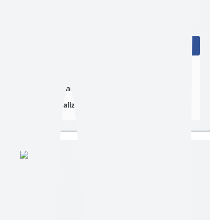
Edição nº 576
Ler online
Baixar
Postagem:
26/08/2025 às 16h49
Tamanho:
1,25 MB | 4 páginas
Visualizações:
504