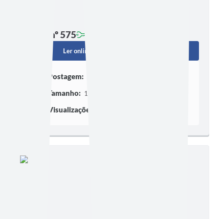
Edição nº 575
Ler online
Baixar
Postagem:
25/08/2025 às 15h31
Tamanho:
1,02 MB | 2 páginas
Visualizações:
509