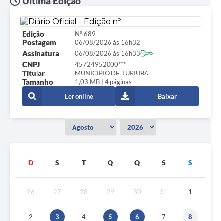
Última Edição
Edição
Nº 689
Postagem
06/08/2026 às 16h32
Assinatura
06/08/2026 às 16h33
CNPJ
45724952000***
Titular
MUNICIPIO DE TURIUBA
Tamanho
1,03 MB | 4 páginas
Ler online
Baixar
D
S
T
Q
Q
S
S
26
27
28
29
30
31
1
2
3
4
5
6
7
8