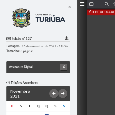
T
F
o
i
An error occur
g
n
g
d
l
e
S
i
d
Edição nº 127
e
b
Postagem:
26 de novembro de 2021 - 11h56
a
r
Tamanho:
3 páginas
Assinatura Digital
Edições Anteriores
Novembro
2021
D
S
T
Q
Q
S
S