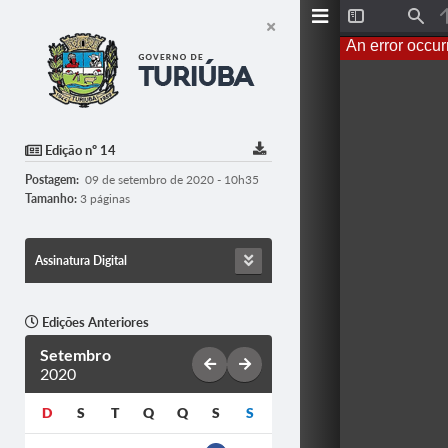
T
F
o
i
An error occur
g
n
g
d
l
e
S
i
d
Edição nº 14
e
b
Postagem:
09 de setembro de 2020 - 10h35
a
r
Tamanho:
3 páginas
Assinatura Digital
Edições Anteriores
Setembro
2020
D
S
T
Q
Q
S
S