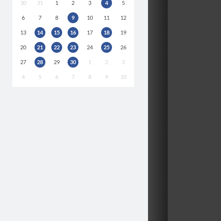
30
31
1
2
3
4
5
6
7
8
9
10
11
12
13
14
15
16
17
18
19
20
21
22
23
24
25
26
27
28
29
30
1
2
3
4
5
6
7
8
9
10