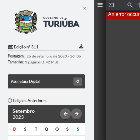
T
F
o
i
An error occur
g
n
g
d
l
e
S
i
d
Edição nº 311
e
b
Postagem:
26 de setembro de 2023 - 16h06
a
r
Tamanho:
3 páginas (1,42 MB)
Assinatura Digital
Edições Anteriores
Setembro
2023
D
S
T
Q
Q
S
S