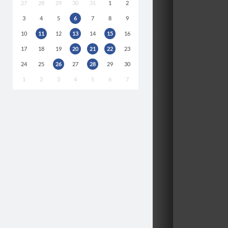
27
28
29
30
31
1
2
3
4
5
6
7
8
9
10
11
12
13
14
15
16
17
18
19
20
21
22
23
24
25
26
27
28
29
30
1
2
3
4
5
6
7