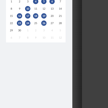
1
2
3
4
5
6
7
8
9
10
11
12
13
14
15
16
17
18
19
20
21
22
23
24
25
26
27
28
29
30
1
2
3
4
5
6
7
8
9
10
11
12