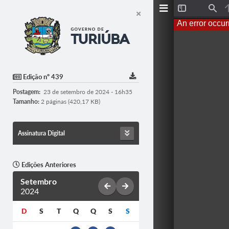
T
F
o
i
An error occur
g
n
g
d
l
e
S
i
d
Edição nº 439
e
b
Postagem:
23 de setembro de 2024 - 16h35
a
r
Tamanho:
2 páginas (420,17 KB)
Assinatura Digital
Edições Anteriores
Setembro
2024
D
S
T
Q
Q
S
S