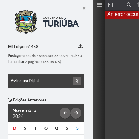
T
F
o
i
An error occur
g
n
g
d
l
e
S
i
d
Edição nº 458
e
b
Postagem:
08 de novembro de 2024 - 16h50
a
r
Tamanho:
2 páginas (436,56 KB)
Assinatura Digital
Edições Anteriores
Novembro
2024
D
S
T
Q
Q
S
S