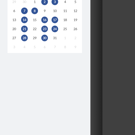
29
30
1
2
3
4
5
6
7
8
9
10
11
12
13
14
15
16
17
18
19
20
21
22
23
24
25
26
27
28
29
30
31
1
2
3
4
5
6
7
8
9