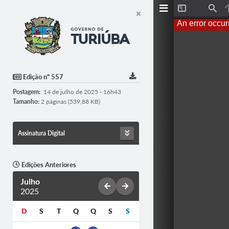
T
F
o
i
An error occur
g
n
g
d
l
e
S
i
d
Edição nº 557
e
b
Postagem:
14 de julho de 2025 - 16h43
a
r
Tamanho:
2 páginas (539,88 KB)
Assinatura Digital
Edições Anteriores
Julho
2025
D
S
T
Q
Q
S
S