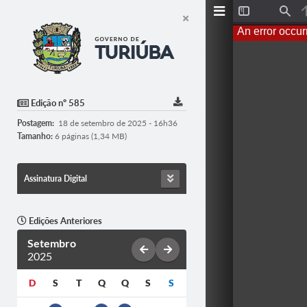
T
F
o
i
An error occur
g
n
g
d
l
e
S
i
d
Edição nº 585
e
b
Postagem:
18 de setembro de 2025 - 16h36
a
r
Tamanho:
6 páginas (1,34 MB)
Assinatura Digital
Edições Anteriores
Setembro
2025
D
S
T
Q
Q
S
S