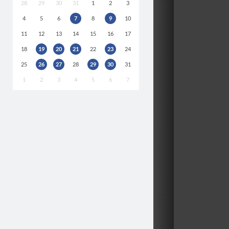
28
29
30
31
1
2
3
4
5
6
7
8
9
10
11
12
13
14
15
16
17
18
19
20
21
22
23
24
25
26
27
28
29
30
31
1
2
3
4
5
6
7