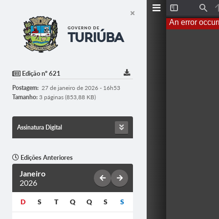
T
F
o
i
An error occur
g
n
g
d
l
e
S
i
d
Edição nº 621
e
b
Postagem:
27 de janeiro de 2026 - 16h53
a
r
Tamanho:
3 páginas (853,88 KB)
Assinatura Digital
Edições Anteriores
Janeiro
2026
D
S
T
Q
Q
S
S