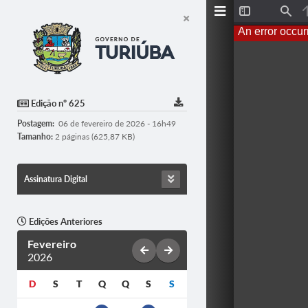
T
F
o
i
An error occur
g
n
g
d
l
e
S
i
d
Edição nº 625
e
b
Postagem:
06 de fevereiro de 2026 - 16h49
a
r
Tamanho:
2 páginas (625,87 KB)
Assinatura Digital
Edições Anteriores
Fevereiro
2026
D
S
T
Q
Q
S
S