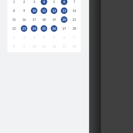
1
2
3
4
5
6
7
8
9
10
11
12
13
14
15
16
17
18
19
20
21
22
23
24
25
26
27
28
1
2
3
4
5
6
7
8
9
10
11
12
13
14