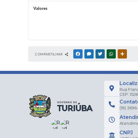
Valores
COMPARTILHAR
FACEBOOK
MESSENGER
TWITTER
WHATSAPP
OUTRAS
Locali
Rua Fran
CEP: 152
Contat
(18) 3696
Atendi
Atendimen
CNPJ