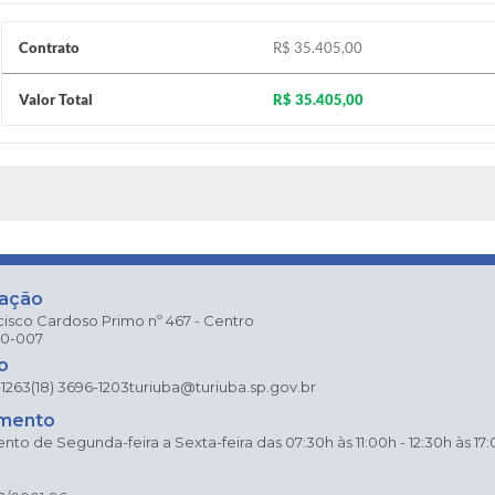
Contrato
R$ 35.405,00
Valor Total
R$ 35.405,00
 MÍDIAS
zação
cisco Cardoso Primo nº 467 - Centro
80-007
o
-1263
(18) 3696-1203
turiuba@turiuba.sp.gov.br
mento
to de Segunda-feira a Sexta-feira das 07:30h às 11:00h - 12:30h às 17