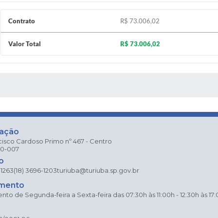
Contrato
R$ 73.006,02
Valor Total
R$ 73.006,02
 MÍDIAS
zação
cisco Cardoso Primo nº 467 - Centro
80-007
o
-1263
(18) 3696-1203
turiuba@turiuba.sp.gov.br
mento
to de Segunda-feira a Sexta-feira das 07:30h às 11:00h - 12:30h às 17