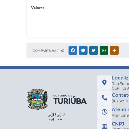
Valores
COMPARTILHAR
FACEBOOK
MESSENGER
TWITTER
WHATSAPP
OUTRAS
Locali
Rua Fran
CEP: 152
Contat
(18) 3696
Atendi
Atendimen
CNPJ