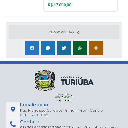
R$ 17.800,00
COMPARTILHAR
Localização
Rua Francisco Cardoso Primo nº 467 - Centro
CEP: 15280-007
Contato
(18) 3696-1263
(18) 3696-1203
turiuba@turiuba.sp.gov.br