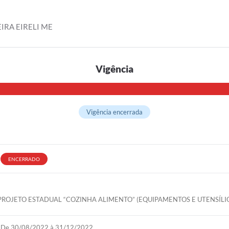
RA EIRELI ME
Vigência
Vigência encerrada
ENCERRADO
PROJETO ESTADUAL “COZINHA ALIMENTO” (EQUIPAMENTOS E UTENSÍLI
De 30/08/2022 à 31/12/2022