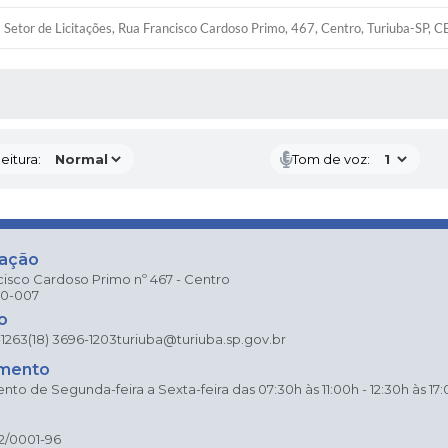
Setor de Licitações, Rua Francisco Cardoso Primo, 467, Centro, Turiuba-SP, 
 MÍDIAS
eitura:
Tom de voz:
zação
cisco Cardoso Primo nº 467 - Centro
80-007
o
-1263
(18) 3696-1203
turiuba@turiuba.sp.gov.br
mento
to de Segunda-feira a Sexta-feira das 07:30h às 11:00h - 12:30h às 17
2/0001-96