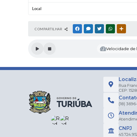
Local
COMPARTILHAR
FACEBOOK
MESSENGER
TWITTER
WHATSAPP
OUTRAS
Velocidade de l
Locali
Rua Fran
CEP: 152
Contat
(18) 3696
Atendi
Atendimen
CNPJ
45.724.95