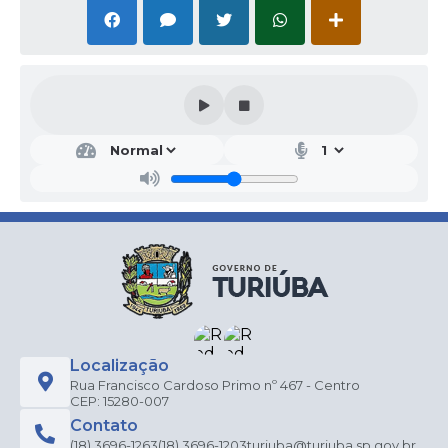
Localização
Rua Francisco Cardoso Primo nº 467 - Centro
CEP: 15280-007
Contato
(18) 3696-1263
(18) 3696-1203
turiuba@turiuba.sp.gov.br