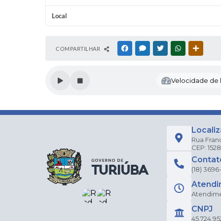
Local
COMPARTILHAR
FACEBOOK
MESSENGER
TWITTER
WHATSAPP
OUTRAS
Velocidade de l
Locali
Rua Fran
CEP: 152
Contat
(18) 3696
Atendi
Atendimen
CNPJ
45.724.95