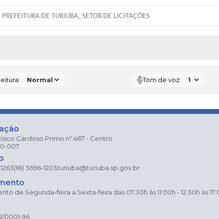
PREFEITURA DE TURIÚBA_ SETOR DE LICITAÇÕES
 MÍDIAS
eitura:
Tom de voz:
zação
cisco Cardoso Primo nº 467 - Centro
80-007
o
-1263
(18) 3696-1203
turiuba@turiuba.sp.gov.br
mento
to de Segunda-feira a Sexta-feira das 07:30h às 11:00h - 12:30h às 17
2/0001-96