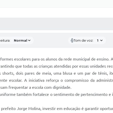
 MÍDIAS
RECEBA NOTÍCIAS
eitura:
Tom de voz:
niformes escolares para os alunos da rede municipal de ensin
rantindo que todas as crianças atendidas por essas unidades re
shorts, dois pares de meia, uma blusa e um par de tênis, it
ente escolar. A iniciativa reforça o compromisso da adminis
ssam frequentar a escola com dignidade.
 uniforme também fortalece o sentimento de pertencimento e in
 prefeito Jorge Molina, investir em educação é garantir oport