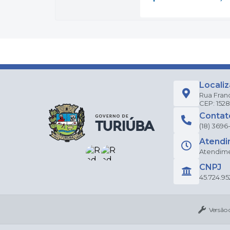
Locali
Rua Fran
CEP: 152
Contat
(18) 3696
Atendi
Atendimen
CNPJ
45.724.95
Versão 