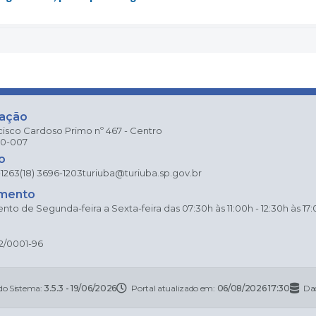
zação
cisco Cardoso Primo nº 467 - Centro
80-007
o
-1263
(18) 3696-1203
turiuba@turiuba.sp.gov.br
mento
to de Segunda-feira a Sexta-feira das 07:30h às 11:00h - 12:30h às 17
2/0001-96
do Sistema:
3.5.3 - 19/06/2026
Portal atualizado em:
06/08/2026 17:30
Da