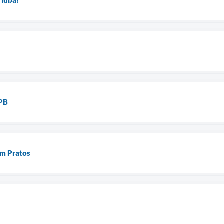
MPB
em Pratos