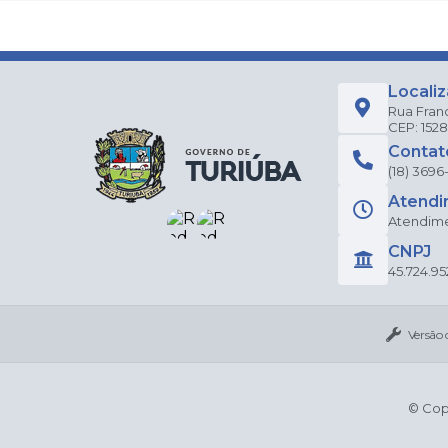
Locali
Rua Fran
CEP: 152
Contat
(18) 3696
Atendi
Atendimen
CNPJ
45.724.95
Versão 
© Copy