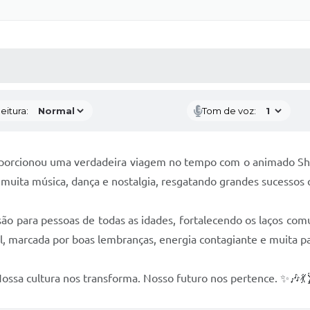
 MÍDIAS
RECEBA NOTÍCIAS
eitura:
Tom de voz:
roporcionou uma verdadeira viagem no tempo com o animado Sho
ita música, dança e nostalgia, resgatando grandes sucessos
são para pessoas de todas as idades, fortalecendo os laços co
l, marcada por boas lembranças, energia contagiante e muita pa
Nossa cultura nos transforma. Nosso futuro nos pertence. ✨🎶💃