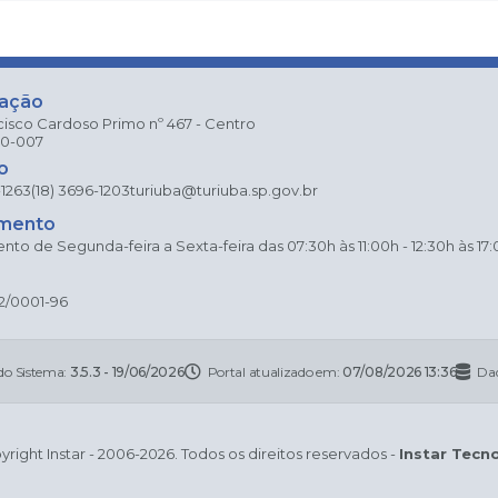
zação
cisco Cardoso Primo nº 467 - Centro
80-007
o
-1263
(18) 3696-1203
turiuba@turiuba.sp.gov.br
mento
to de Segunda-feira a Sexta-feira das 07:30h às 11:00h - 12:30h às 17
2/0001-96
do Sistema:
3.5.3 - 19/06/2026
Portal atualizado em:
07/08/2026 13:36
Dad
right Instar - 2006-2026. Todos os direitos reservados -
Instar Tecn