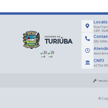
Locali
Rua Fran
CEP: 152
Contat
(18) 3696
Atendi
Atendimen
CNPJ
45.724.95
Versão 
© Copy