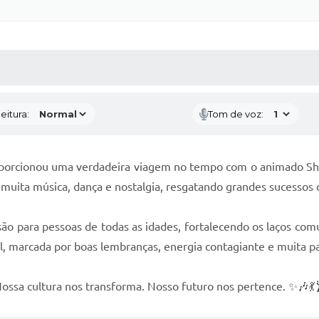
 MÍDIAS
RECEBA NOTÍCIAS
eitura:
Tom de voz:
roporcionou uma verdadeira viagem no tempo com o animado Sho
ita música, dança e nostalgia, resgatando grandes sucessos
são para pessoas de todas as idades, fortalecendo os laços co
l, marcada por boas lembranças, energia contagiante e muita pa
Nossa cultura nos transforma. Nosso futuro nos pertence. ✨🎶💃