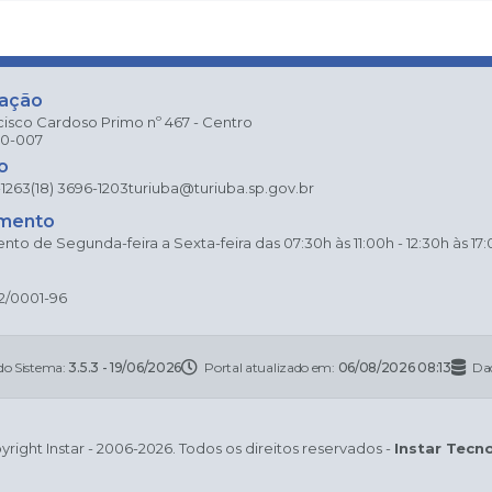
zação
cisco Cardoso Primo nº 467 - Centro
80-007
o
-1263
(18) 3696-1203
turiuba@turiuba.sp.gov.br
mento
to de Segunda-feira a Sexta-feira das 07:30h às 11:00h - 12:30h às 17
2/0001-96
do Sistema:
3.5.3 - 19/06/2026
Portal atualizado em:
06/08/2026 08:13
Da
right Instar - 2006-2026. Todos os direitos reservados -
Instar Tecn