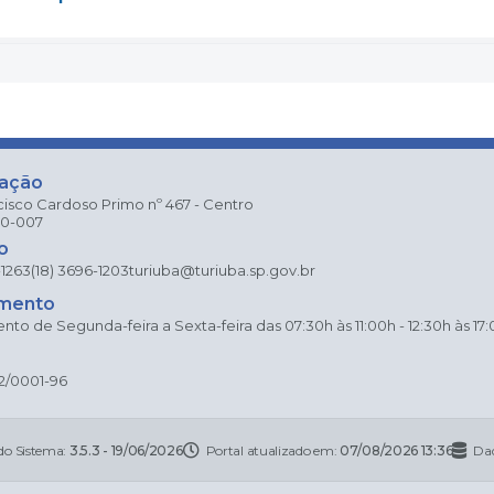
zação
cisco Cardoso Primo nº 467 - Centro
80-007
o
-1263
(18) 3696-1203
turiuba@turiuba.sp.gov.br
mento
to de Segunda-feira a Sexta-feira das 07:30h às 11:00h - 12:30h às 17
2/0001-96
do Sistema:
3.5.3 - 19/06/2026
Portal atualizado em:
07/08/2026 13:36
Dad