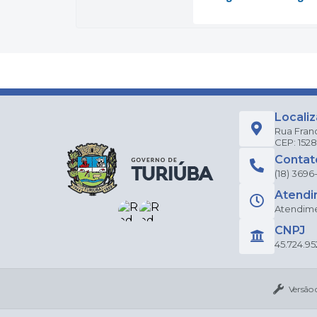
Locali
Rua Fran
CEP: 152
Contat
(18) 3696
Atendi
Atendimen
CNPJ
45.724.95
Versão 